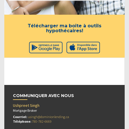
Télécharger ma boîte à outils
hypothécaires!
COMMUNIQUER AVEC NOUS
Ushpreet Singh
Mortgage Broker
Courriel:
usingh@dominionlending.ca
Téléphone:
780-782-6669