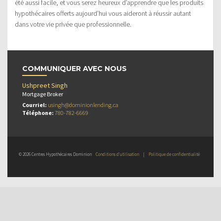
été aussi facile, et vous serez heureux d’apprendre que les produits
hypothécaires offerts aujourd’hui vous aideront à réussir autant
dans votre vie privée que professionnelle.
COMMUNIQUER AVEC NOUS
Ushpreet Singh
Mortgage Broker
Courriel:
usingh@dominionlending.ca
Téléphone:
780-782-6669
© 2026 Centres Hypothécaires Dominion
Conditions d’utilisation
|
Politique de confidentialité