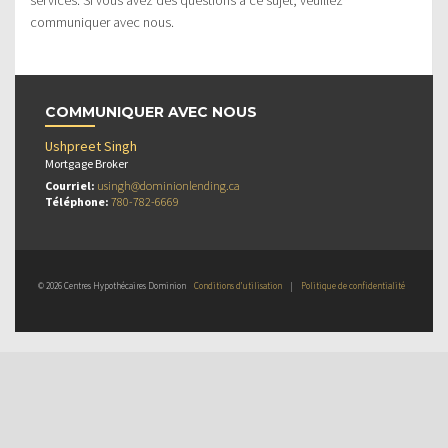
communiquer avec nous.
COMMUNIQUER AVEC NOUS
Ushpreet Singh
Mortgage Broker
Courriel:
usingh@dominionlending.ca
Téléphone:
780-782-6669
© 2026 Centres Hypothécaires Dominion
Conditions d’utilisation
|
Politique de confidentialité