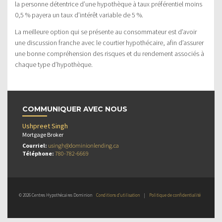
la personne détentrice d’une hypothèque à taux préférentiel moins
0,5 % payera un taux d’intérêt variable de 5 %.
La meilleure option qui se présente au consommateur est d’avoir
une discussion franche avec le courtier hypothécaire, afin d’assurer
une bonne compréhension des risques et du rendement associés à
chaque type d’hypothèque.
COMMUNIQUER AVEC NOUS
Ushpreet Singh
Mortgage Broker
Courriel:
usingh@dominionlending.ca
Téléphone:
780-782-6669
© 2026 Centres Hypothécaires Dominion
Conditions d’utilisation
|
Politique de confidentialité