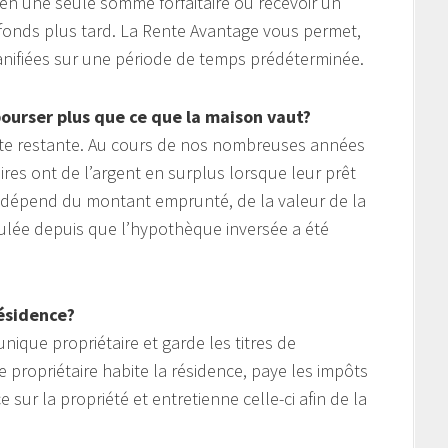
 en une seule somme forfaitaire ou recevoir un
fonds plus tard. La Rente Avantage vous permet,
lanifiées sur une période de temps prédéterminée.
bourser plus que ce que la maison vaut?
ette restante. Au cours de nos nombreuses années
ires ont de l’argent en surplus lorsque leur prêt
e dépend du montant emprunté, de la valeur de la
ulée depuis que l’hypothèque inversée a été
ésidence?
nique propriétaire et garde les titres de
e propriétaire habite la résidence, paye les impôts
sur la propriété et entretienne celle-ci afin de la